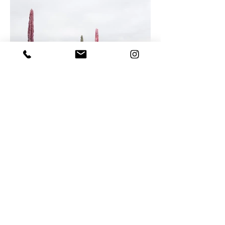
EXPOSICIÓN COLECTIVA EDÉN,
COMISARIADA POR CASA ANTILLÓN
CASA DE CAMPO (MADRID), 13 DE JUNIO 2020
Edén propone una invasión de los aspectos más
impenetrables de la naturaleza, el universo físico en su
manifestación más arcaica y no domesticable.